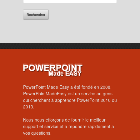
PowerPoint Made Easy a été fondé en 2008.
PowerPointMadeEasy est un service au gens
qui cherchent à apprendre PowerPoint 2010 ou
2013.
Nous nous efforçons de fournir le meilleur
support et service et à répondre rapidement à
vos questions.